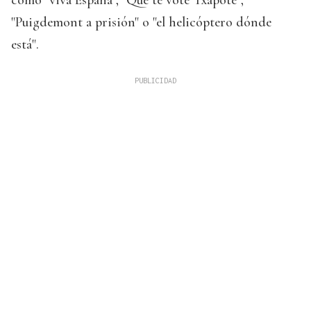
como "viva España", "Que te vote Txapote",
"Puigdemont a prisión" o "el helicóptero dónde
está".