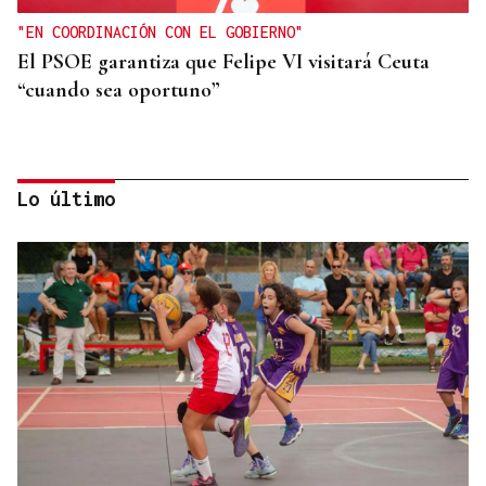
"EN COORDINACIÓN CON EL GOBIERNO"
El PSOE garantiza que Felipe VI visitará Ceuta
“cuando sea oportuno”
Lo último
FIESTAS DE SAGUNT
Denuncian el logo sexista de una peña taurina de
Valencia con un toro "sometiendo sexualmente a