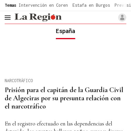
common.go-to-content
Temas
Intervención en Coren
Estafa en Burgos
Previsi
header.menu.open
España
NARCOTRÁFICO
Prisión para el capitán de la Guardia Civil
de Algeciras por su presunta relación con
el narcotráfico
En el registro efectuado en las dependencias del