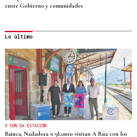
entre Gobierno y comunidades
Lo último
TIROTEO CON HERIDOS
Un guardia civil gallego mata a su expareja,
también agente, en el cuartel de Llanes y muere
tras ser abatido
O SON DA ESTACIÓN
Baiuca, Nadadora o 9Louro visitan A Rúa con los