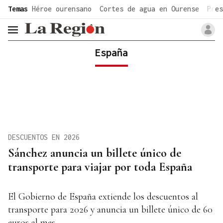
common.go-to-content
Temas
Héroe ourensano
Cortes de agua en Ourense
Pres
header.menu.open
España
DESCUENTOS EN 2026
Sánchez anuncia un billete único de
transporte para viajar por toda España
El Gobierno de España extiende los descuentos al
transporte para 2026 y anuncia un billete único de 60
euros al mes