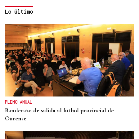
Lo último
"LA LEY TIENE QUE CUMPLIRSE"
El Gobierno alerta a las CCAA que si se niegan a
acoger menores de Ceuta "entonces tendrá que
actuar de oficio Fiscalía"
PLENO ANUAL
Banderazo de salida al fútbol provincial de
Ourense