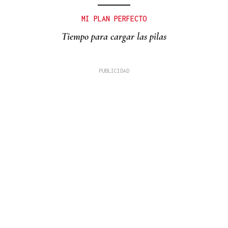
MI PLAN PERFECTO
Tiempo para cargar las pilas
David Alvarado
A fronteira como coartada