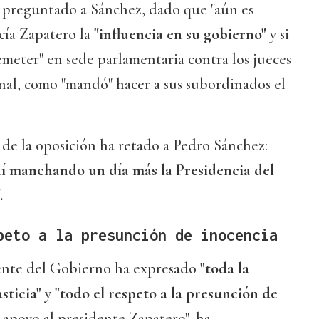
 preguntado a Sánchez, dado que "aún es
cía Zapatero la
"influencia en su gobierno"
y si
emeter" en sede parlamentaria contra los jueces
nal, como "mandó" hacer a sus subordinados el
e de la oposición ha retado a Pedro Sánchez:
í manchando un día más la Presidencia del
.
peto a la presunción de inocencia
dente del Gobierno ha expresado
"toda la
sticia"
y
"todo el respeto a la presunción de
 apoyo al presidente Zapatero", ha