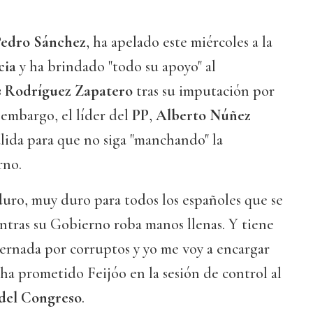
Pedro Sánchez
, ha apelado este miércoles a la
cia
y ha brindado "todo su apoyo" al
s Rodríguez Zapatero
tras su imputación por
n embargo, el líder del
PP
,
Alberto Núñez
alida para que no siga "manchando" la
rno.
ro, muy duro para todos los españoles que se
ntras su Gobierno roba manos llenas. Y tiene
ernada por corruptos y yo me voy a encargar
 ha prometido Feijóo en la sesión de control al
del Congreso
.