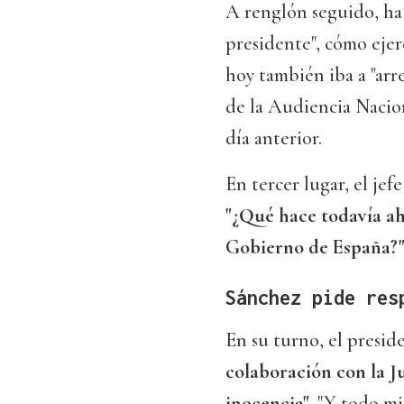
A renglón seguido, ha
presidente", cómo ejer
hoy también iba a "arr
de la Audiencia Nacio
día anterior.
En tercer lugar, el jef
"¿Qué hace todavía ah
Gobierno de España?"
Sánchez pide res
En su turno, el presi
colaboración con la Ju
inocencia"
. "Y todo mi