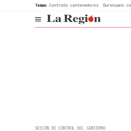
common.go-to-content
Temas
Contrato contenedores
Ourensano co
header.menu.open
SESIÓN DE CONTROL DEL GOBIERNO