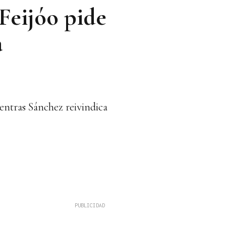
Feijóo pide
a
ientras Sánchez reivindica