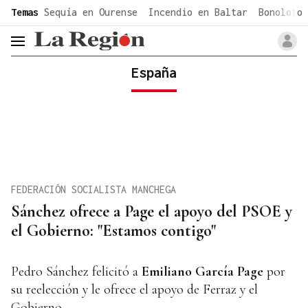
common.go-to-content
Temas
Sequía en Ourense
Incendio en Baltar
Bonoloto 
header.menu.open
España
FEDERACIÓN SOCIALISTA MANCHEGA
Sánchez ofrece a Page el apoyo del PSOE y
el Gobierno: "Estamos contigo"
Pedro Sánchez felicitó a
Emiliano García Page
por
su reelección y le ofrece el apoyo de Ferraz y el
Gobierno