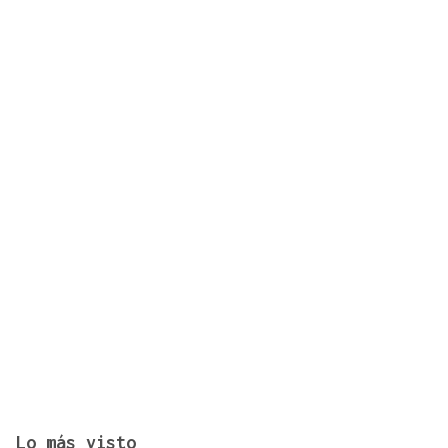
AGO
NINO BRAVO
Concierto Serafín Zubiri y la banda de Celanova
Lo más visto