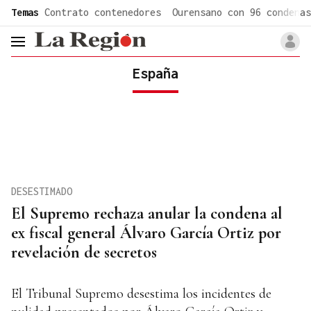
common.go-to-content
Temas
Contrato contenedores
Ourensano con 96 condenas
header.menu.open
España
DESESTIMADO
El Supremo rechaza anular la condena al
ex fiscal general Álvaro García Ortiz por
revelación de secretos
El Tribunal Supremo desestima los incidentes de