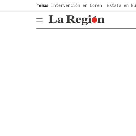
common.go-to-content
Temas
Intervención en Coren
Estafa en Bu
header.menu.open