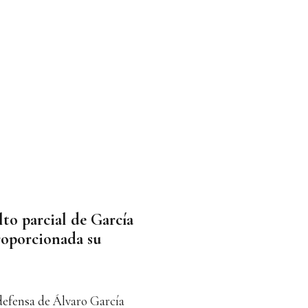
lto parcial de García
roporcionada su
 defensa de Álvaro García