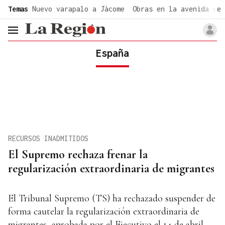
common.go-to-content
Temas
Nuevo varapalo a Jácome
Obras en la avenida de 
header.menu.open
España
RECURSOS INADMITIDOS
El Supremo rechaza frenar la
regularización extraordinaria de migrantes
El Tribunal Supremo (TS) ha rechazado suspender de
forma cautelar la regularización extraordinaria de
migrantes, aprobada por el Ejecutivo el 14 de abril,