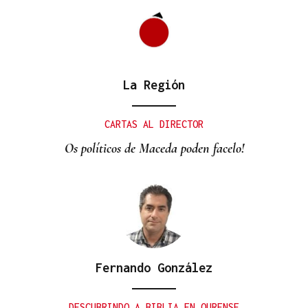
La Región
CRECIMIENTO DEMOGRÁFICO
Gráfico | España roza los 50 millones de habitantes
CARTAS AL DIRECTOR
tras alcanzar un nuevo máximo histórico
Os políticos de Maceda poden facelo!
Fernando González
DESCUBRINDO A BIBLIA EN OURENSE