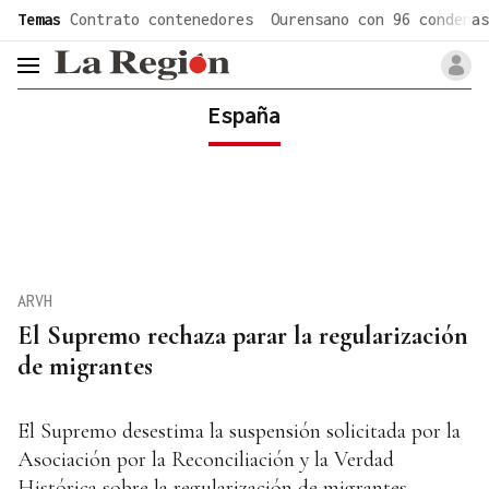
common.go-to-content
Temas
Contrato contenedores
Ourensano con 96 condenas
header.menu.open
España
ARVH
El Supremo rechaza parar la regularización
de migrantes
El Supremo desestima la suspensión solicitada por la
Asociación por la Reconciliación y la Verdad
Histórica sobre la regularización de migrantes