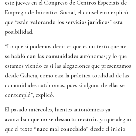
este jueves en el Congreso de Centros Especiais de
Emprego de Iniciativa Social, el conselleiro explicó
que “están
valorando los servicios jurídicos
” esta
posibilidad.
“Lo que sí podemos decir es que es un texto que
no
se habló con las comunidades
autónomas; y lo que
estamos viendo es si las alegaciones que presentamos
desde Galicia, como casi la práctica totalidad de las
comunidades autónomas, pues si alguna de ellas se
contempló”, explicó.
El pasado miércoles, fuentes autonómicas ya
avanzaban que
no se descarta recurrir
, ya que alegan
que el texto
“nace mal concebido”
desde el inicio.