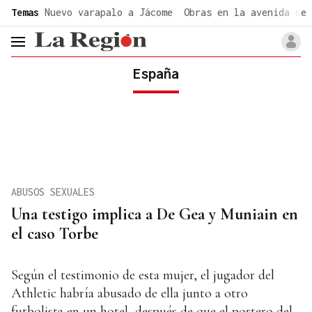
common.go-to-content
Temas
Nuevo varapalo a Jácome
Obras en la avenida de 
header.menu.open
España
ABUSOS SEXUALES
Una testigo implica a De Gea y Muniain en
el caso Torbe
Según el testimonio de esta mujer, el jugador del
Athletic habría abusado de ella junto a otro
futbolista en un hotel, después de que el portero del