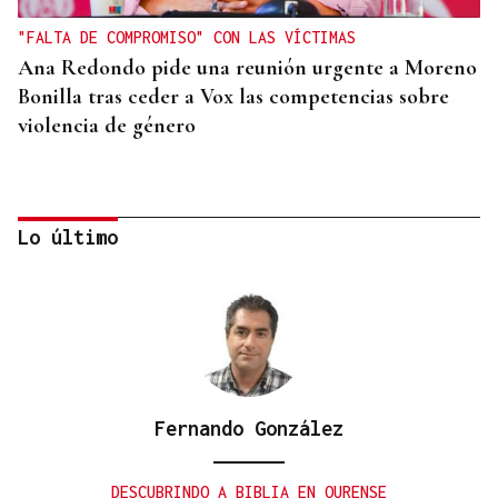
"FALTA DE COMPROMISO" CON LAS VÍCTIMAS
Ana Redondo pide una reunión urgente a Moreno
Bonilla tras ceder a Vox las competencias sobre
violencia de género
Lo último
Fernando González
CRECIMIENTO DEMOGRÁFICO
Gráfico | España roza los 50 millones de habitantes
DESCUBRINDO A BIBLIA EN OURENSE