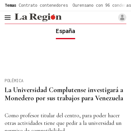
common.go-to-content
Temas
Contrato contenedores
Ourensano con 96 condenas
header.menu.open
España
POLÉMICA
La Universidad Complutense investigará a
Monedero por sus trabajos para Venezuela
Como profesor titular del centro, para poder hacer
otras actividades tiene que pedir a la universidad un
permiso de compatibilidad