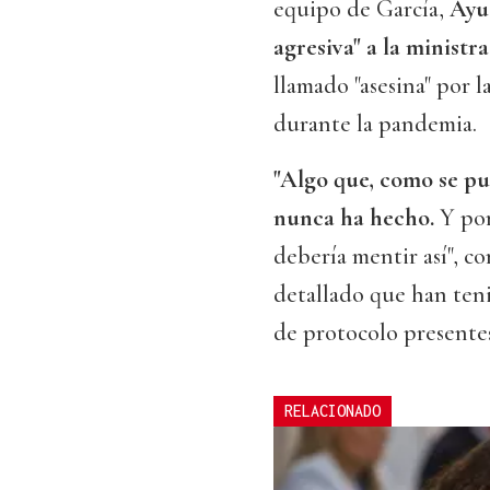
equipo de García,
Ayus
agresiva" a la ministr
llamado "asesina" por l
durante la pandemia.
"Algo que, como se p
nunca ha hecho.
Y por
debería mentir así", 
detallado que han ten
de protocolo presentes
RELACIONADO