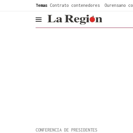
common.go-to-content
Temas
Contrato contenedores
Ourensano co
header.menu.open
CONFERENCIA DE PRESIDENTES