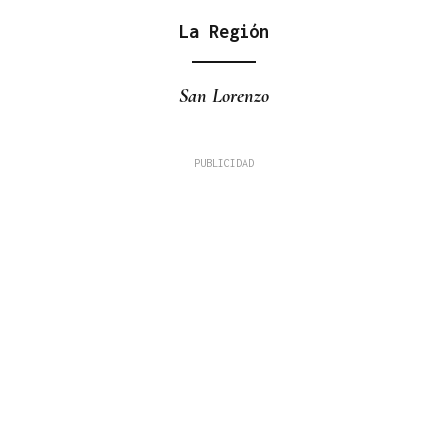
La Región
San Lorenzo
Fernando Román Alonso
TRIBUNA
A Alameda ou Horta do Concello