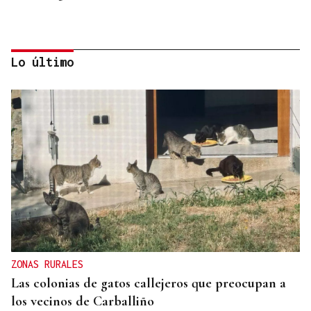
Lo último
"EN COORDINACIÓN CON EL GOBIERNO"
El PSOE garantiza que Felipe VI visitará Ceuta
“cuando sea oportuno”
ZONAS RURALES
Las colonias de gatos callejeros que preocupan a
los vecinos de Carballiño