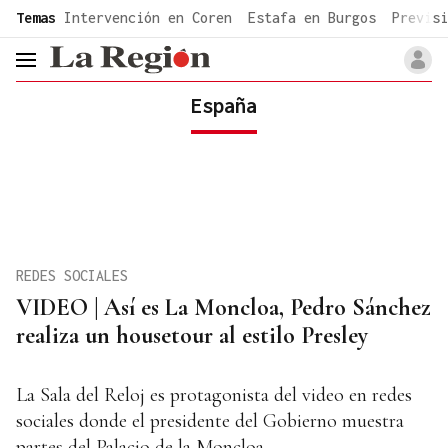
common.go-to-content
Temas
Intervención en Coren
Estafa en Burgos
Previsi
header.menu.open
España
REDES SOCIALES
VIDEO | Así es La Moncloa, Pedro Sánchez
realiza un housetour al estilo Presley
La Sala del Reloj es protagonista del video en redes
sociales donde el presidente del Gobierno muestra
partes del Palacio de la Moncloa.