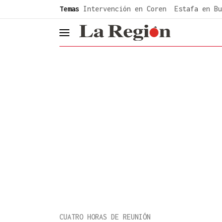
common.go-to-content
Temas
Intervención en Coren
Estafa en Bu
header.menu.open
CUATRO HORAS DE REUNIÓN