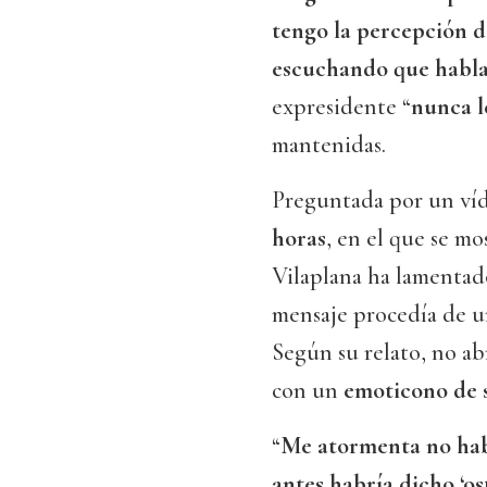
tengo la percepción d
escuchando que habl
expresidente “
nunca l
mantenidas.
Preguntada por un víd
horas
, en el que se m
Vilaplana ha lamentado
mensaje procedía de 
Según su relato, no ab
con un
emoticono de 
“
Me atormenta no haber
antes habría dicho ‘os