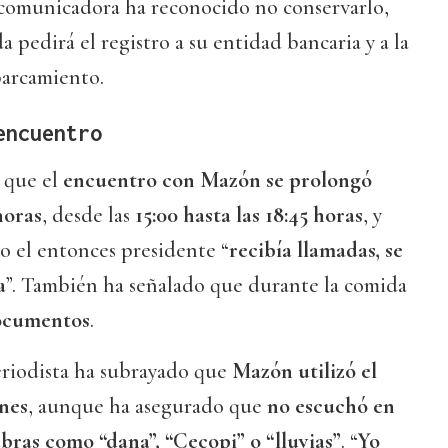
 comunicadora ha reconocido no conservarlo,
a pedirá el registro a su entidad bancaria y a la
parcamiento.
encuentro
 que el
encuentro con Mazón se prolongó
horas
, desde las
15:00 hasta las 18:45 horas
, y
o el entonces presidente “
recibía llamadas, se
a
”. También ha señalado que durante la comida
documentos
.
eriodista ha subrayado que
Mazón utilizó el
ones
, aunque ha asegurado que
no escuchó en
ras como “dana”, “Cecopi” o “lluvias”
. “
Yo