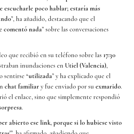
e escucharle poco hablar; estaría más
ando
”, ha añadido, destacando que el
e comentó nada
” sobre las conversaciones
eo que recibió en su teléfono sobre las
17:30
ostraban inundaciones en
Utiel (Valencia)
,
 sentirse “
utilizada
” y ha explicado que el
un
chat familiar
y fue enviado por su
exmarido
.
rió el enlace, sino que simplemente respondió
sorpresa
.
 abierto ese link, porque si lo hubiese visto
tras’
”, ha afirmado, añadiendo que