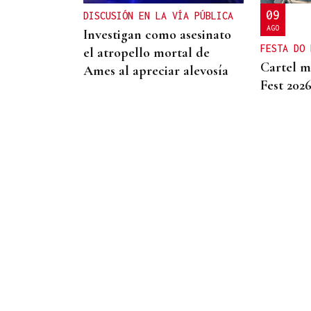
Gobierno y comunidades
09
DISCUSIÓN EN LA VÍA PÚBLICA
AGO
Investigan como asesinato
FESTA DO 
el atropello mortal de
Cartel m
Ames al apreciar alevosía
Fest 202
06
AGO
CONCIERTOS
Concierto de The Blues
Moonshiners en el ciclo