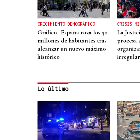
CRECIMIENTO DEMOGRÁFICO
CRISIS MI
Gráfico | España roza los 50
La Justi
millones de habitantes tras
procesa 
alcanzar un nuevo máximo
organiza
histórico
irregula
Lo último
"CAPACIDAD CRÍTICA"
El reparto de menores de
Ceuta abre una crisis entre