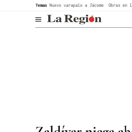
common.go-to-content
Temas
Nuevo varapalo a Jácome
Obras en l
header.menu.open
Zaldívar niega ah