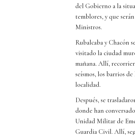
del Gobierno a la situ
temblores, y que será
Ministros.
Rubalcaba y Chacón se
visitado la ciudad murc
mañana. Allí, recorrie
seísmos, los barrios de
localidad.
Después, se trasladaro
donde han conversado 
Unidad Militar de Emer
Guardia Civil. Allí, s