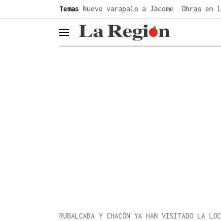
common.go-to-content
Temas
Nuevo varapalo a Jácome
Obras en l
header.menu.open
RUBALCABA Y CHACÓN YA HAN VISITADO LA LOC