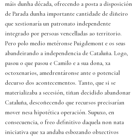
máis dunha década, ofrecendo a posta a disposición
de Parada dunha importante cantidade de diñeiro
que xestionaría un patronato independente
integrado por persoas vencelladas ao territorio.
Pero polo medio metéronse Puigdemont e os seus
abandeirando a independencia de Cataluña. Logo,
pasou o que pasou e Camilo e a sua dona, xa
octoxenarios, amedrentáronse ante o potencial
decurso dos acontecementos. Tanto, que si se
materializaba a secesión, tiñan decidido abandonar
Cataluña, descoñecendo que recursos precisarían
mover nesa hipotética operación. Supuxo, en
consecuencia, o freo definitivo daquela non nata
iniciativa que xa andaba esbozando obxectivos