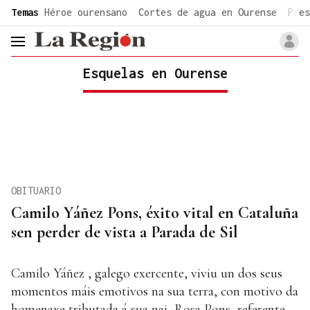
common.go-to-content
Temas
Héroe ourensano
Cortes de agua en Ourense
Pres
header.menu.open
Esquelas en Ourense
OBITUARIO
Camilo Yáñez Pons, éxito vital en Cataluña
sen perder de vista a Parada de Sil
Camilo Yáñez , galego exercente, viviu un dos seus
momentos máis emotivos na sua terra, con motivo da
homenaxe tributada á sua nai, Rosa Pons, referente