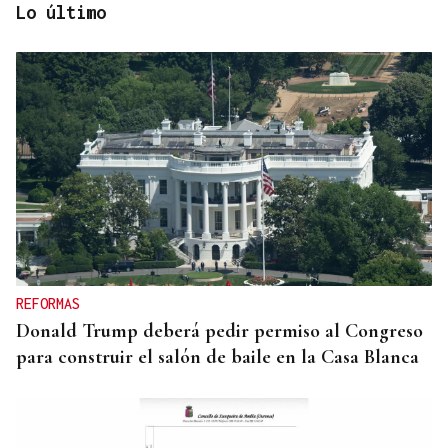
Lo último
03
31
-
AGO
AGO
AÑO OTERIANO
Exposición | "Exposición de gancho" y "Mundos
REFORMAS
Oterianos desde Caldelas"
Donald Trump deberá pedir permiso al Congreso
para construir el salón de baile en la Casa Blanca