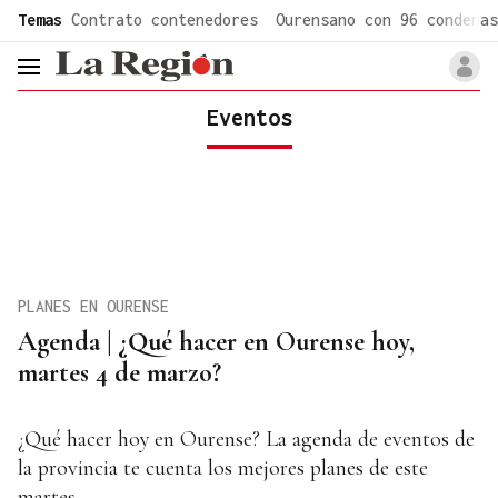
common.go-to-content
Temas
Contrato contenedores
Ourensano con 96 condenas
header.menu.open
Eventos
PLANES EN OURENSE
Agenda | ¿Qué hacer en Ourense hoy,
martes 4 de marzo?
¿Qué hacer hoy en Ourense? La agenda de eventos de
la provincia te cuenta los mejores planes de este
martes