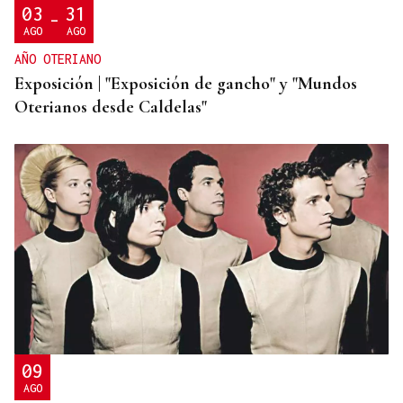
03
31
-
AGO
AGO
AÑO OTERIANO
Exposición | "Exposición de gancho" y "Mundos
Oterianos desde Caldelas"
09
AGO