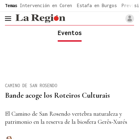
common.go-to-content
Temas
Intervención en Coren
Estafa en Burgos
Previsi
header.menu.open
Eventos
CAMINO DE SAN ROSENDO
Bande acoge los Roteiros Culturais
El Camino de San Rosendo vertebra naturaleza y
patrimonio en la reserva de la biosfera Gerês-Xurés