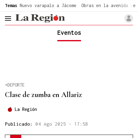
common.go-to-content
Temas
Nuevo varapalo a Jácome
Obras en la avenida de 
header.menu.open
Eventos
+DEPORTE
Clase de zumba en Allariz
La Región
Publicado:
04 Ago 2025 - 17:58