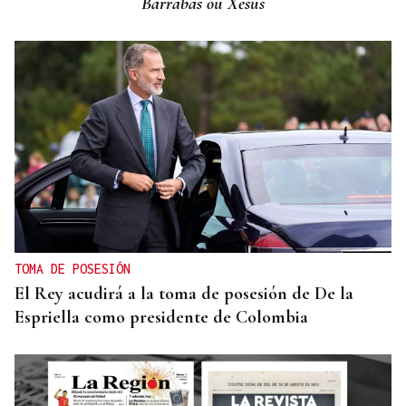
Barrabás ou Xesús
Bienestar al aire libre con la sesión de pilates en la
piscina de Luíntra
TOMA DE POSESIÓN
El Rey acudirá a la toma de posesión de De la
Espriella como presidente de Colombia