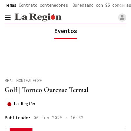
common.go-to-content
Temas
Contrato contenedores
Ourensano con 96 condenas
header.menu.open
Eventos
REAL MONTEALEGRE
Golf | Torneo Ourense Termal
La Región
Publicado:
06 Jun 2025 - 16:32