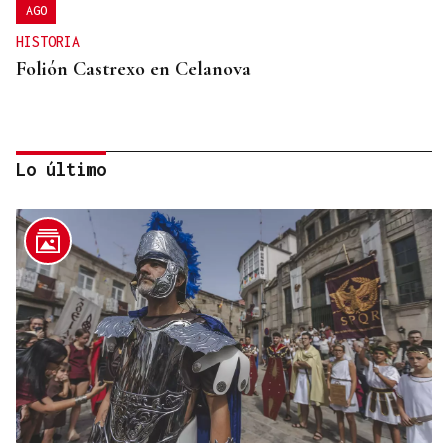
AGO
HISTORIA
Folión Castrexo en Celanova
Lo último
PLANES EN OURENSE
Agenda | ¿Qué hacer en Ourense hoy, sábado 8 de
agosto?