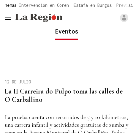
common.go-to-content
Temas
Intervención en Coren
Estafa en Burgos
Previsi
header.menu.open
Eventos
12 DE JULIO
La II Carreira do Pulpo toma las calles de
O Carballiño
La prueba cuenta con recorridos de 5 y 10 kilómetros,
una carrera infantil y actividades gratuitas de zumba y
yoga en la Piscina Municipal de O Carballiño. Todos