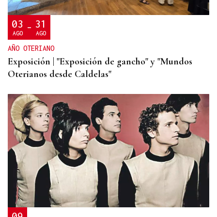
03
31
-
AGO
AGO
AÑO OTERIANO
Exposición | "Exposición de gancho" y "Mundos
Oterianos desde Caldelas"
09