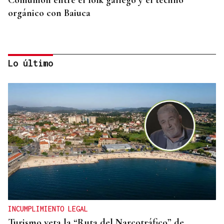
orgánico con Baiuca
Lo último
07
AGO
CON INSCRIPCIÓN
Observación astronómica en Aquis Querquennis
INCUMPLIMIENTO LEGAL
Turismo veta la “Ruta del Narcotráfico” de