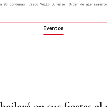
n 96 condenas
Casco Vello Ourense
Orden de alejamiento
Eventos
bailará en sus fiestas al