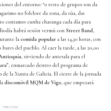
ciones del entorno: “o resto de grupos son da
agarimo no folclore da zona, da rúa, das
sto contamos cunha charanga cada día para
ediodía habrá sesión vermú con
Street Band
,
urante la
comida popular
a las 14,30 horas, con
s bares del pueblo. Al caer la tarde, a las 20,00
’Antioquía
, sirviendo de antesala para el
ura”
, enmarcado dentro del programa de
o
de la Xunta de Galicia. El cierre de la jornada
la
discomóvil MQM de Vigo
, que empezará