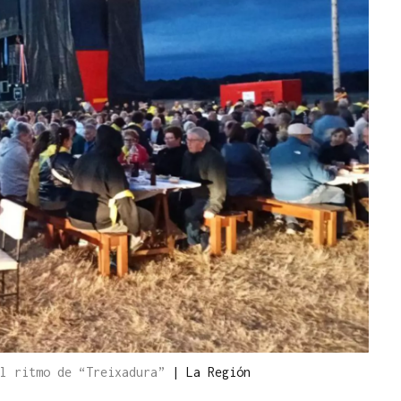
al ritmo de “Treixadura”
|
La Región