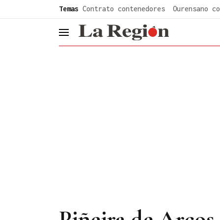
common.go-to-content
Temas
Contrato contenedores
Ourensano co
header.menu.open
Piñeira de Arcos 