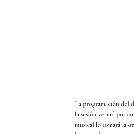
La programación del do
la sesión vermú por c
musical lo tomará la
o