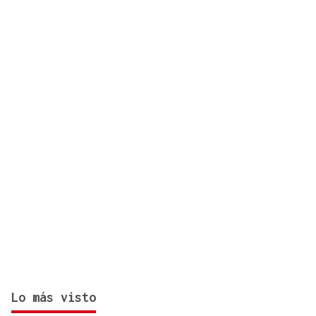
que necesitas para viajar sin problemas
Lo más visto