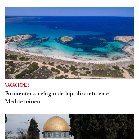
07
AGO
CONCIERTO
Comunión entre el folk gallego y el techno
VACACIONES
orgánico con Baiuca
Formentera, refugio de lujo discreto en el
Mediterráneo