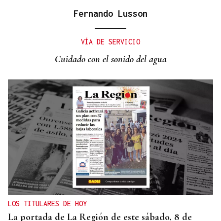
Galería | Mario Ruiz-Tagle, CEO de Iberdrola
Fernando Lusson
España, congrega a numerosas personalidades en
el Foro La Región
VÍA DE SERVICIO
Cuidado con el sonido del agua
LOS TITULARES DE HOY
La portada de La Región de este sábado, 8 de