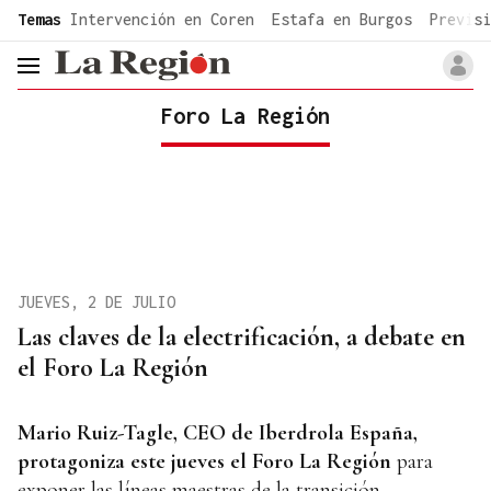
common.go-to-content
Temas
Intervención en Coren
Estafa en Burgos
Previsi
header.menu.open
Foro La Región
JUEVES, 2 DE JULIO
Las claves de la electrificación, a debate en
el Foro La Región
Mario Ruiz-Tagle, CEO de Iberdrola España,
protagoniza este jueves el Foro La Región
para
exponer las líneas maestras de la transición