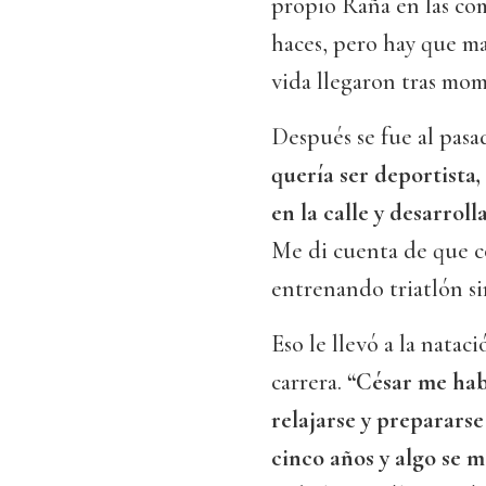
propio Raña en las com
haces, pero hay que ma
vida llegaron tras mom
Después se fue al pasad
quería ser deportista,
en la calle y desarrol
Me di cuenta de que co
entrenando triatlón sin
Eso le llevó a la nata
carrera.
“César me habl
relajarse y prepararse
cinco años y algo se 