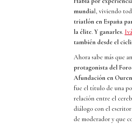
Habla por experienci
mundia
l, viviendo to
triatlón en España pa
la élite
.
Y ganarles
.
Iv
también desde el cicl
Ahora sabe más que ant
protagonista del Foro
Afundación en Ouren
fue el título de una p
relación entre el cer
diálogo con el escrito
de moderador y que co