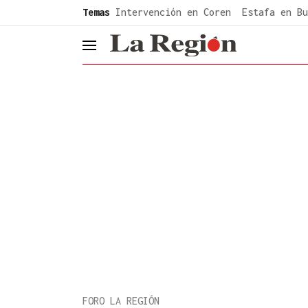
common.go-to-content
Temas
Intervención en Coren
Estafa en Bu
header.menu.open
FORO LA REGIÓN