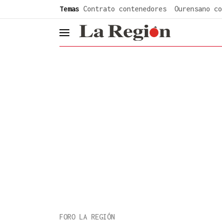
common.go-to-content
Temas
Contrato contenedores
Ourensano co
header.menu.open
FORO LA REGIÓN