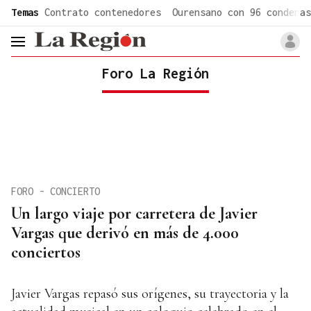
common.go-to-content
Temas
Contrato contenedores
Ourensano con 96 condenas
header.menu.open
Foro La Región
FORO - CONCIERTO
Un largo viaje por carretera de Javier
Vargas que derivó en más de 4.000
conciertos
Javier Vargas repasó sus orígenes, su trayectoria y la