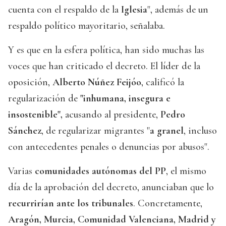
cuenta con el respaldo de la
Iglesia
", además de un
respaldo político mayoritario, señalaba.
Y es que en la esfera política, han sido muchas las
voces que han criticado el decreto. El líder de la
oposición,
Alberto Núñez Feijóo
, calificó la
regularización de
"inhumana, insegura e
insostenible",
acusando al presidente,
Pedro
Sánchez
, de regularizar migrantes "
a granel
, incluso
con antecedentes penales o denuncias por abusos".
Varias
comunidades autónomas del PP
, el mismo
día de la aprobación del decreto, anunciaban que lo
recurrirían ante los tribunales
. Concretamente,
Aragón, Murcia, Comunidad Valenciana, Madrid y