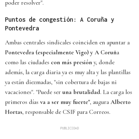
poder resolver".
Puntos de congestión: A Coruña y
Pontevedra
Ambas centrales sindicales coinciden en apuntar a
Pontevedra (especialmente Vigo) y A Coruñ
a
como las ciudades
con más presión
y, donde
además, la carga diaria ya es muy alta y las plantillas
ya están diezmadas, "sin cobertura de bajas ni
vacaciones". "Puede ser
una brutalidad
. La carga los
primeros días
va a ser muy fuerte"
, augura
Alberto
Hortas
, responsable de CSIF para Correos.