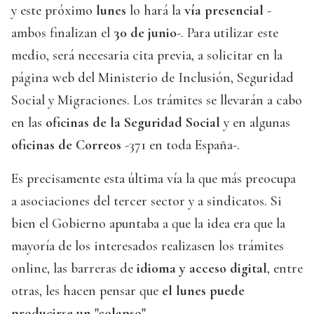
y este próximo
lunes
lo hará la
vía presencial
-
ambos finalizan el
30 de junio
-. Para utilizar este
medio, será necesaria cita previa, a solicitar en la
página web del Ministerio de Inclusión, Seguridad
Social y Migraciones. Los trámites se llevarán a cabo
en las
oficinas de la Seguridad Social
y en algunas
oficinas de Correos
-371 en toda España-.
Es precisamente esta última vía la que más preocupa
a asociaciones del tercer sector y a sindicatos. Si
bien el Gobierno apuntaba a que la idea era que la
mayoría de los interesados realizasen los trámites
online, las barreras de
idioma y acceso digital
, entre
otras, les hacen pensar que
el lunes puede
producirse un "colapso"
.