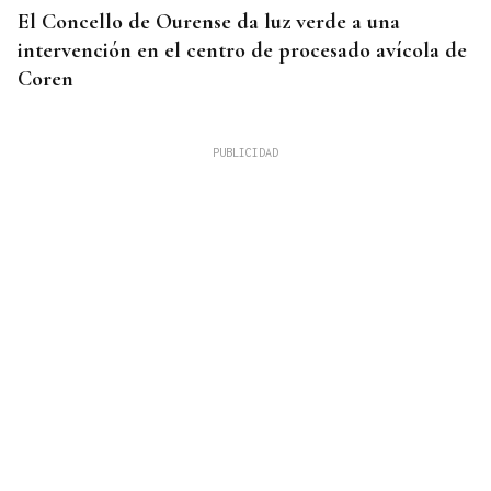
El Concello de Ourense da luz verde a una
intervención en el centro de procesado avícola de
Coren
ACTIVIDADES DE VERANO
Los recuerdos de la infancia unen generaciones en
Piñor