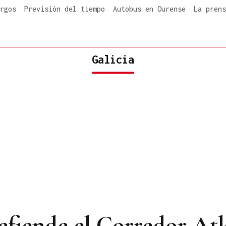
rgos
Previsión del tiempo
Autobus en Ourense
La prens
Galicia
fiende el Corredor Atlá