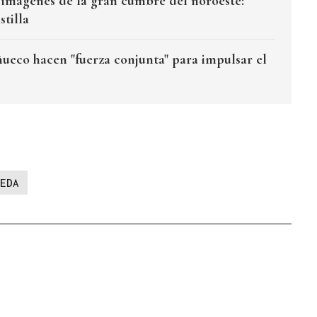
s imágenes de la gran cumbre del noroeste:
stilla
eco hacen "fuerza conjunta" para impulsar el
EDA