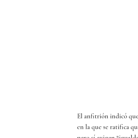
El anfitrión indicó que
en la que se ratifica q
pero sí exigen “iguald