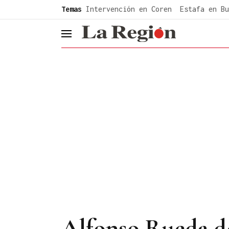
common.go-to-content
Temas
Intervención en Coren
Estafa en Bu
header.menu.open
Alfonso Rueda de