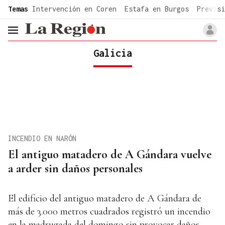
common.go-to-content
Temas
Intervención en Coren
Estafa en Burgos
Previsi
header.menu.open
Galicia
INCENDIO EN NARÓN
El antiguo matadero de A Gándara vuelve
a arder sin daños personales
El edificio del antiguo matadero de A Gándara de
más de 3.000 metros cuadrados registró un incendio
en la madrugada del domingo sin provocar daños