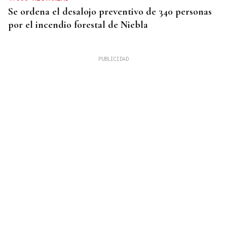
Se ordena el desalojo preventivo de 340 personas
por el incendio forestal de Niebla
RECLAMA "BLINDAR" LA FRONTERA
Juan Jesús Vivas reclama más seguridad en Ceuta:
“Hay deambulando de 8.000 a 11.000 migrantes”