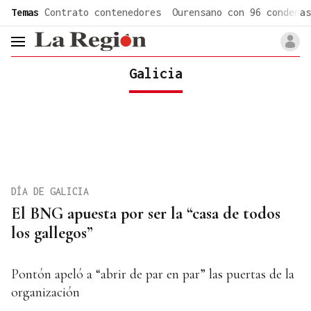
common.go-to-content
Temas
Contrato contenedores
Ourensano con 96 condenas
header.menu.open
Galicia
DÍA DE GALICIA
El BNG apuesta por ser la “casa de todos
los gallegos”
Pontón apeló a “abrir de par en par” las puertas de la
organización