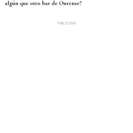
algún que otro bar de Ourense?
VIENTO CAMBIANTE
El incendio de Baltar se estabiliza tras calcinar
más de 120 hectáreas