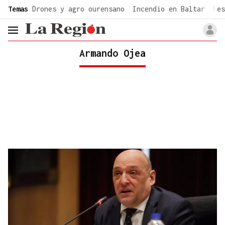
common.go-to-content
Temas
Drones y agro ourensano
Incendio en Baltar
Fes
header.menu.open
Armando Ojea