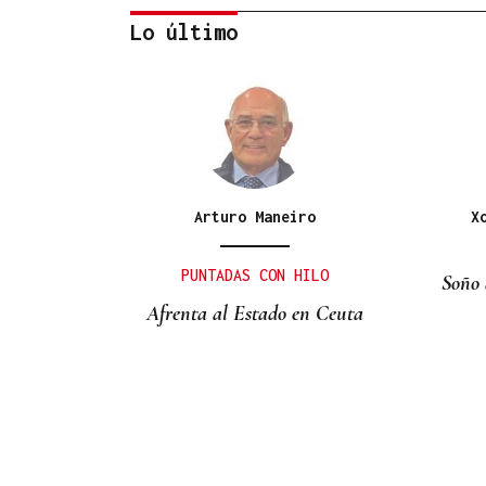
Lo último
INCUMPLIMIENTO LEGAL
Turismo veta la “Ruta del
Narcotráfico” de Laureano
Oubiña por no cumplir con
Arturo Maneiro
X
la Ley de Turismo de
Galicia
PUNTADAS CON HILO
Soño 
Afrenta al Estado en Ceuta