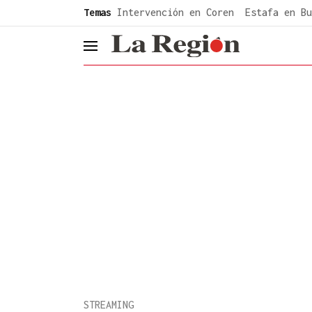
common.go-to-content
Temas
Intervención en Coren
Estafa en Bu
header.menu.open
STREAMING