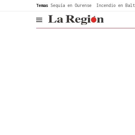
common.go-to-content
Temas
Sequía en Ourense
Incendio en Balt
header.menu.open