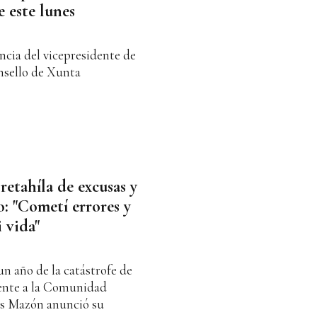
 este lunes
ncia del vicepresidente de
onsello de Xunta
etahíla de excusas y
: "Cometí errores y
 vida"
n año de la catástrofe de
mente a la Comunidad
los Mazón anunció su