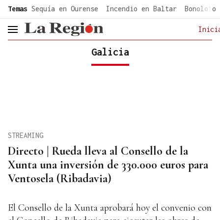
common.go-to-content
Temas
Sequía en Ourense
Incendio en Baltar
Bonoloto 
Inici
header.menu.open
Galicia
STREAMING
Directo | Rueda lleva al Consello de la
Xunta una inversión de 330.000 euros para
Ventosela (Ribadavia)
El Consello de la Xunta aprobará hoy el convenio con