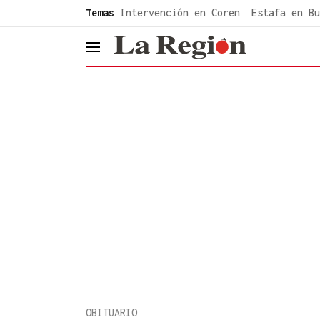
common.go-to-content
Temas
Intervención en Coren
Estafa en Bu
header.menu.open
OBITUARIO