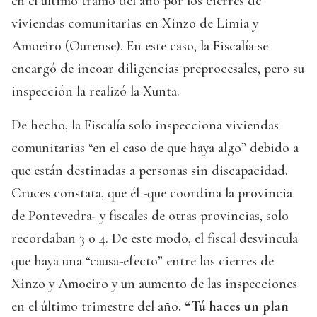
en el último tramo del año por los cierres de
viviendas comunitarias en Xinzo de Limia y
Amoeiro (Ourense). En este caso, la Fiscalía se
encargó de incoar diligencias preprocesales, pero su
inspección la realizó la Xunta.
De hecho, la Fiscalía solo inspecciona viviendas
comunitarias “en el caso de que haya algo” debido a
que están destinadas a personas sin discapacidad.
Cruces constata, que él -que coordina la provincia
de Pontevedra- y fiscales de otras provincias, solo
recordaban 3 o 4. De este modo, el fiscal desvincula
que haya una “causa-efecto” entre los cierres de
Xinzo y Amoeiro y un aumento de las inspecciones
en el último trimestre del año
. “Tú haces un plan