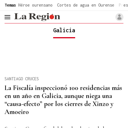
common.go-to-content
Temas
Héroe ourensano
Cortes de agua en Ourense
Pres
header.menu.open
Galicia
SANTIAGO CRUCES
La Fiscalía inspeccionó 100 residencias más
en un año en Galicia, aunque niega una
“causa-efecto” por los cierres de Xinzo y
Amoeiro