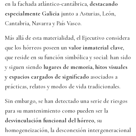
en la fachada atlántico-cantábrica,
destacando
especialmente Galicia
junto a Asturias, León,
Cantabria, Navarra y País Vasco.
Más allá de esta materialidad, el Ejecutivo considera
que los hórreos poseen un
valor inmaterial clave
,
que reside en su función simbólica y social: han sido
y siguen siendo
lugares de memoria, hitos visuales
y espacios cargados de significado
asociados a
prácticas, relatos y modos de vida tradicionales.
Sin embargo, se han detectado una serie de riesgos
para su mantenimiento como pueden ser la
desvinculación funcional del hórreo
, su
homogeneización, la desconexión intergeneracional