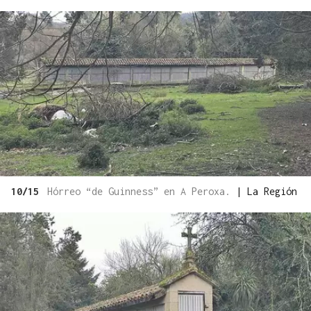
10/15
Hórreo “de Guinness” en A Peroxa.
|
La Región