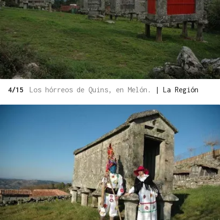
4/15
Los hórreos de Quins, en Melón.
|
La Región