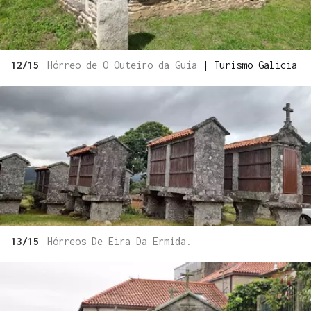
12/15
Hórreo de O Outeiro da Guía
|
Turismo Galicia
13/15
Hórreos De Eira Da Ermida.