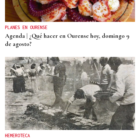
Millán Mon pide más medios europeos para
plantar cara a los incendios: “No todo es
extinguir”
PLANES EN OURENSE
Agenda | ¿Qué hacer en Ourense hoy, domingo 9
de agosto?
HEMEROTECA