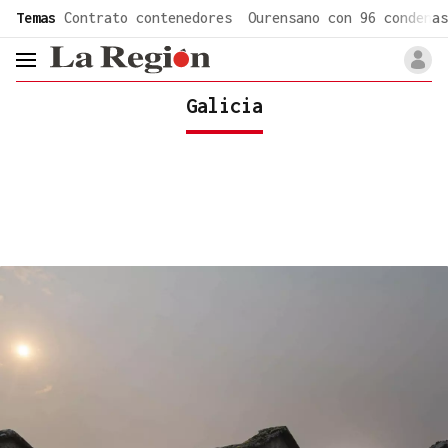
common.go-to-content
Temas
Contrato contenedores
Ourensano con 96 condenas
header.menu.open
Galicia