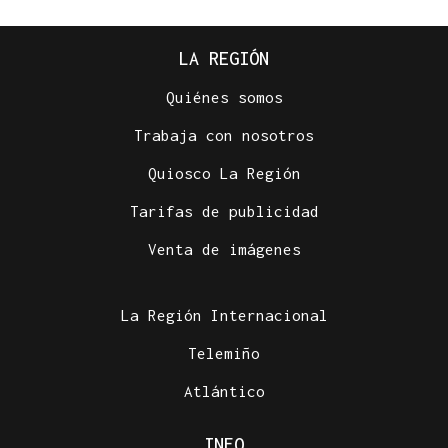
LA REGIÓN
Quiénes somos
Trabaja con nosotros
Quiosco La Región
Tarifas de publicidad
AUMENTA LA POBLACIÓN
Venta de imágenes
La superpoblación estival anima y desborda
Ourense
La Región Internacional
Telemiño
Atlántico
INFO