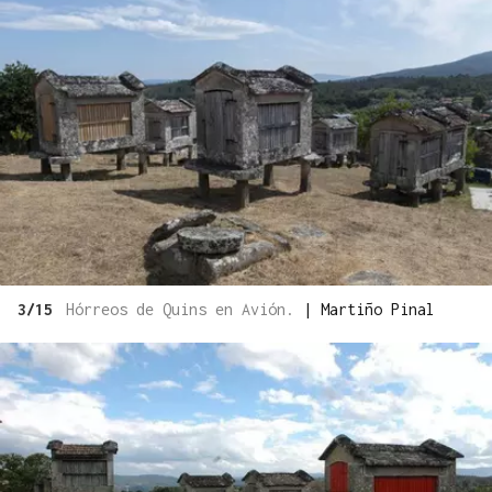
3/15
Hórreos de Quins en Avión.
|
Martiño Pinal