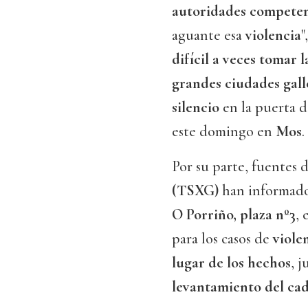
autoridades compete
aguante esa
violencia
"
difícil a veces tomar l
grandes ciudades gall
silencio
en la puerta d
este domingo en
Mos
.
Por su parte, fuentes 
(TSXG)
han informado
O Porriño, plaza nº3
,
para los casos de
viole
lugar de los hechos
, 
levantamiento del ca