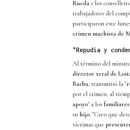
Rueda
y los conselleir
trabajadores del comp
participaron este lun
crimen machista de 
"Repudia y conde
Al término del minuto 
director xeral de Loi
Barba
, transmitió la "
r
por el crimen, al tiem
apoyo
" a los
familiares
su
hijo
. "Creo que des
víctimas que
presente