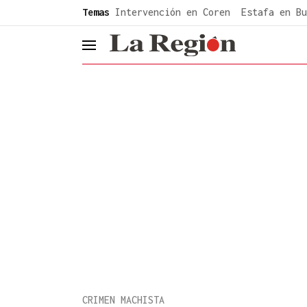
common.go-to-content
Temas
Intervención en Coren
Estafa en Bu
header.menu.open
CRIMEN MACHISTA