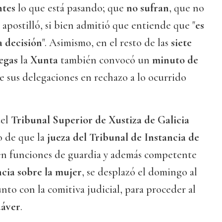
ntes
lo que está pasando; que
no sufran
, que no
, apostilló, si bien admitió que entiende que "
es
a decisión
". Asimismo, en el resto de las
siete
egas
la
Xunta
también convocó un
minuto de
e sus delegaciones en rechazo a lo ocurrido
del
Tribunal Superior de Xustiza de Galicia
 de que la
jueza del Tribunal de Instancia de
 en funciones de guardia y además competente
ncia sobre la mujer
, se desplazó el domingo al
junto con la comitiva judicial, para proceder al
dáver
.