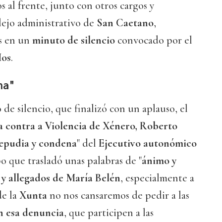
os al frente, junto con otros cargos y
lejo administrativo de
San Caetano
,
es en un
minuto de silencio
convocado por el
Mos
.
na"
de silencio, que finalizó con un aplauso, el
ta contra a Violencia de Xénero, Roberto
epudia y condena
" del
Ejecutivo autonómico
po que trasladó unas palabras de "
ánimo y
 y allegados de María Belén
, especialmente a
de la
Xunta
no nos cansaremos de pedir a las
n esa denuncia
, que participen a las