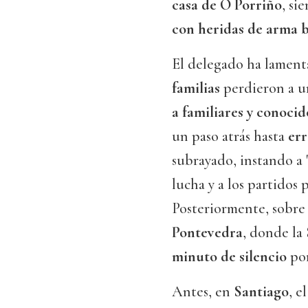
casa de O Porriño
, si
con heridas de arma 
El delegado ha lament
familias
perdieron a un
a familiares y conoci
un paso atrás hasta
err
subrayado, instando a 
lucha y a los partidos p
Posteriormente, sobre l
Pontevedra
, donde la
minuto de silencio
por
Antes, en
Santiago
, e