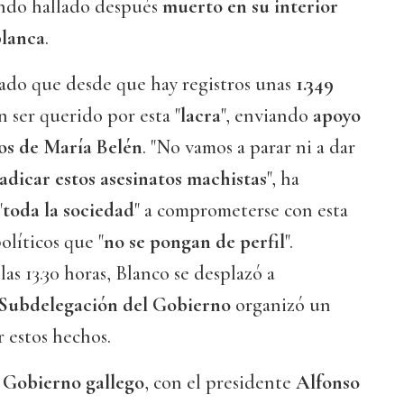
endo hallado después
muerto en su interior
blanca
.
ado que desde que hay registros unas
1.349
 ser querido por esta "
lacra
", enviando
apoyo
dos de María Belén
. "No vamos a parar ni a dar
adicar estos asesinatos machistas
", ha
"
toda la sociedad
" a comprometerse con esta
olíticos que "
no se pongan de perfil
".
as 13.30 horas, Blanco se desplazó a
Subdelegación del Gobierno
organizó un
 estos hechos.
l
Gobierno gallego
, con el presidente
Alfonso