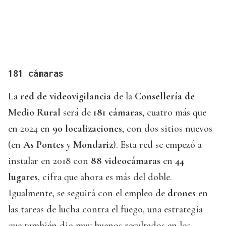
181 cámaras
La
red de videovigilancia
de la
Consellería de
Medio Rural
será de
181 cámaras
, cuatro más que
en 2024 en
90 localizaciones
, con dos sitios nuevos
(en
As Pontes
y
Mondariz
). Esta red se empezó a
instalar en 2018 con
88 videocámaras
en
44
lugares
, cifra que ahora es más del doble.
Igualmente, se seguirá con el empleo de
drones
en
las tareas de lucha contra el fuego, una estrategia
que también dio muy buenos resultados en los