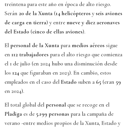
treintena para este año en época de alto riesgo.
Serán
20 de la Xunta
(
14 helicópteros
y
seis aviones
de carga en tierra
) y entre
nueve y diez aeronaves
del Estado
(
cinco de ellas aviones
).
El
personal de la Xunta
para
medios aéreos
sigue
en
112 trabajadores
para el alto riesgo que comienza
el 1 de julio (en 2024 hubo una disminución desde
los
124
que figuraban en 2023). En cambio, estos
empleados en el caso del
Estado
suben a
65
(eran
59
en 2024).
El total global del
personal
que se recoge en el
Pladiga
es de
5.199 personas
para la campaña de
verano -entre medios propios de la Xunta, Estado y