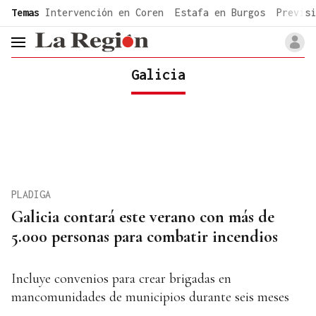
common.go-to-content
Temas
Intervención en Coren
Estafa en Burgos
Previsi
header.menu.open
Galicia
PLADIGA
Galicia contará este verano con más de
5.000 personas para combatir incendios
Incluye convenios para crear brigadas en
mancomunidades de municipios durante seis meses