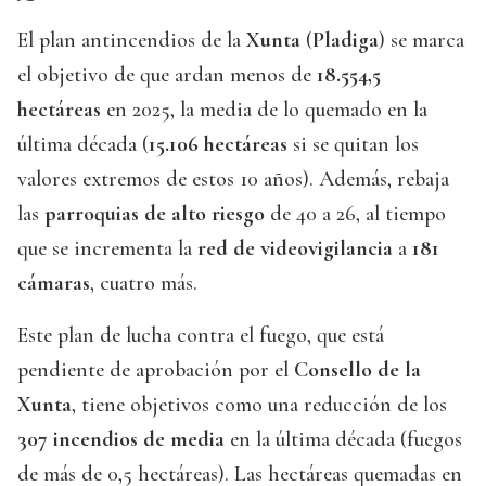
El plan antincendios de la
Xunta
(
Pladiga
) se marca
el objetivo de que ardan menos de
18.554,5
hectáreas
en 2025, la media de lo quemado en la
última década (
15.106 hectáreas
si se quitan los
valores extremos de estos 10 años). Además, rebaja
las
parroquias de alto riesgo
de 40 a 26, al tiempo
que se incrementa la
red de videovigilancia
a
181
cámaras
, cuatro más.
Este plan de lucha contra el fuego, que está
pendiente de aprobación por el
Consello de la
Xunta
, tiene objetivos como una reducción de los
307 incendios de media
en la última década (fuegos
de más de 0,5 hectáreas). Las hectáreas quemadas en