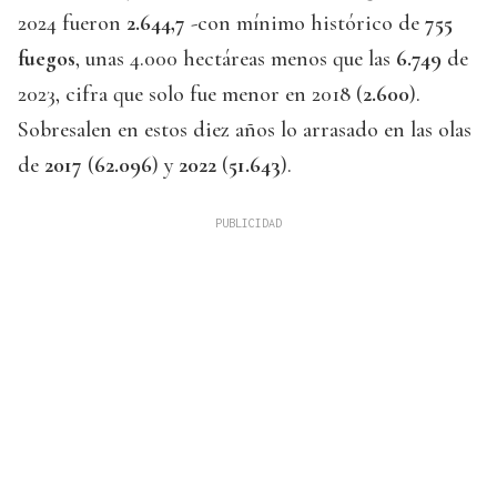
2024 fueron
2.644,7
-con mínimo histórico de
755
fuegos
, unas 4.000 hectáreas menos que las
6.749
de
2023, cifra que solo fue menor en 2018 (
2.600
).
Sobresalen en estos diez años lo arrasado en las olas
de
2017
(
62.096
) y
2022
(
51.643
).