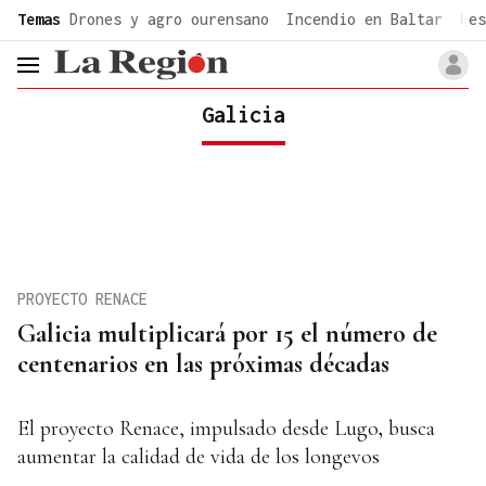
common.go-to-content
Temas
Drones y agro ourensano
Incendio en Baltar
Fes
header.menu.open
Galicia
PROYECTO RENACE
Galicia multiplicará por 15 el número de
centenarios en las próximas décadas
El proyecto Renace, impulsado desde Lugo
,
busca
aumentar la calidad de vida de los longevos