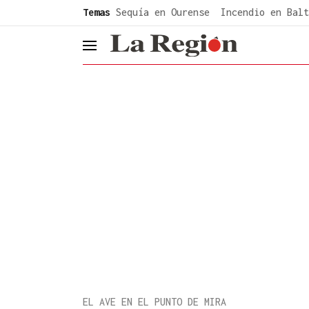
common.go-to-content
Temas
Sequía en Ourense
Incendio en Balt
header.menu.open
EL AVE EN EL PUNTO DE MIRA