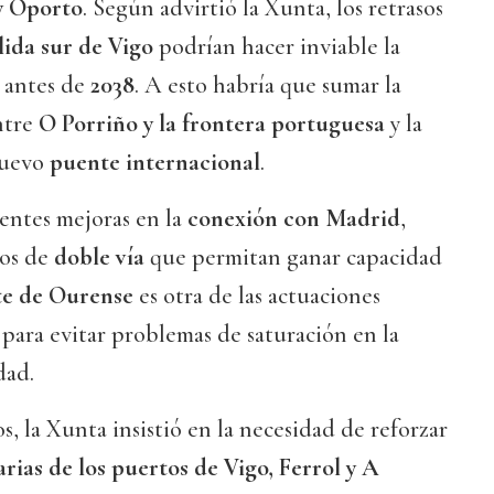
y Oporto
. Según advirtió la Xunta, los retrasos
lida sur de Vigo
podrían hacer inviable la
a antes de
2038
. A esto habría que sumar la
ntre
O Porriño y la frontera portuguesa
y la
nuevo
puente internacional
.
entes mejoras en la
conexión con Madrid
,
mos de
doble vía
que permitan ganar capacidad
te de Ourense
es otra de las actuaciones
para evitar problemas de saturación en la
dad.
os, la Xunta insistió en la necesidad de reforzar
rias de los puertos de Vigo, Ferrol y A