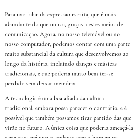
Para não falar da expressão escrita, que é mais
abundante do que nunca, graças a estes meios de
comunicação. Agora, no nosso telemóvel ou no
nosso computador, podemos contar com uma parte
muito substancial da cultura que desenvolvemos ao
longo da história, incluindo danças e músicas
tradicionais, e que poderia muito bem ter-se
perdido sem deixar memória.
A tecnologia é uma boa aliada da cultura
tradicional, embora possa parecer o contrário, e é
possível que também possamos tirar partido das que
virão no futuro. A única coisa que poderia ameaçá-la
seria se as máquinas suplantassem o homem na