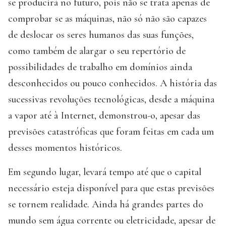
se producirá no futuro, pois não se trata apenas de
comprobar se as máquinas, não só não são capazes
de deslocar os seres humanos das suas funções,
como também de alargar o seu repertório de
possibilidades de trabalho em domínios ainda
desconhecidos ou pouco conhecidos. A história das
sucessivas revoluções tecnológicas, desde a máquina
a vapor até à Internet, demonstrou-o, apesar das
previsões catastróficas que foram feitas em cada um
desses momentos históricos.
Em segundo lugar, levará tempo até que o capital
necessário esteja disponível para que estas previsões
se tornem realidade. Ainda há grandes partes do
mundo sem água corrente ou eletricidade, apesar de