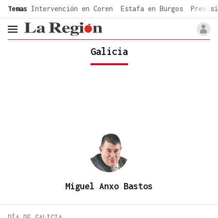
common.go-to-content
Temas
Intervención en Coren
Estafa en Burgos
Previsi
header.menu.open
Galicia
Miguel Anxo Bastos
DÍA DE GALICIA