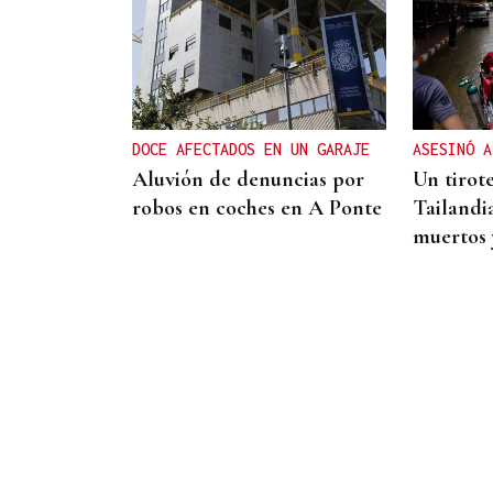
PROTOCOLO DE VIGILANCIA
Galicia vigila a los
contactos del contagiado
franco-argentino por
DOCE AFECTADOS EN UN GARAJE
ASESINÓ A
hantavirus
Aluvión de denuncias por
Un tirot
robos en coches en A Ponte
Tailandi
muertos 
FRANCIA Y PORTUGAL
Caen en Ourense dos