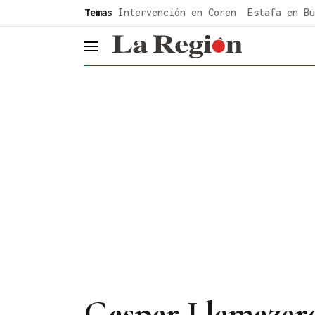
common.go-to-content
Temas
Intervención en Coren
Estafa en Bu
header.menu.open
Gaspar Llamazares