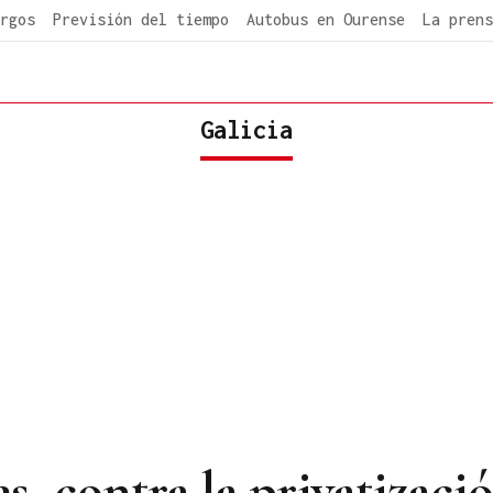
rgos
Previsión del tiempo
Autobus en Ourense
La prens
Galicia
, contra la privatizació