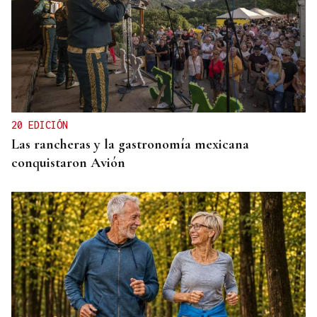
PLANIFICAR CON ANTELACIÓN
Las compañías de autobuses recomiendan
adelantar los desplazamientos para evitar
saturaciones el día del eclipse
20 EDICIÓN
Las rancheras y la gastronomía mexicana
conquistaron Avión