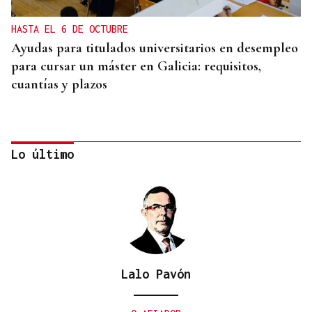
HASTA EL 6 DE OCTUBRE
Ayudas para titulados universitarios en desempleo
para cursar un máster en Galicia: requisitos,
cuantías y plazos
Lo último
Lalo Pavón
CUENTA CON ANTECEDENTES
Despliegue policial en Redondela por un hombre