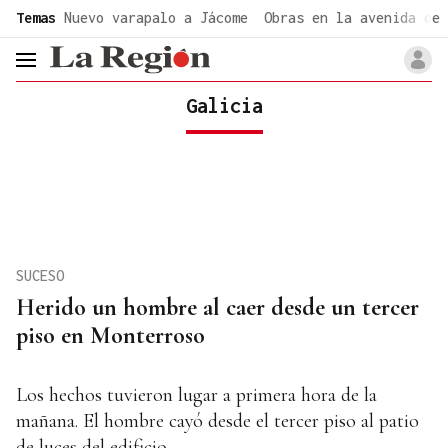
common.go-to-content
Temas
Nuevo varapalo a Jácome
Obras en la avenida de 
header.menu.open
Galicia
SUCESO
Herido un hombre al caer desde un tercer
piso en Monterroso
Los hechos tuvieron lugar a primera hora de la
mañana. El hombre cayó desde el tercer piso al patio
de luces del edificio.